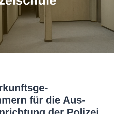
zeischule
rkunftsge-
mern für die Aus-
nrichtung der Polizei