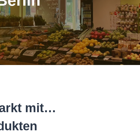
Berlin
arkt mit…
dukten